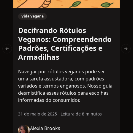
Vida Vegana
Decifrando Rótulos
Veganos: Compreendendo
Padrões, Certificações e
Previous slide
Nex
Armadilhas
Navegar por rótulos veganos pode ser
M
uma tarefa assustadora, com padrões
v
variados e termos enganosos. Nosso guia
p
desmistifica esses rótulos para escolhas
à
informadas do consumidor.
e
c
31 de maio de 2025
·
Leitura de 8 minutos
3
Alexia Brooks