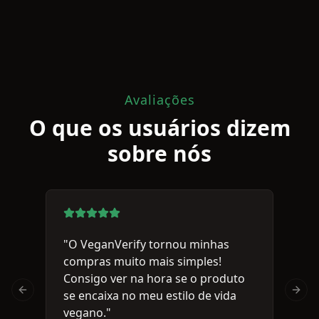
Avaliações
O que os usuários dizem
sobre nós
"O VeganVerify tornou minhas
"E
compras muito mais simples!
rá
Consigo ver na hora se o produto
ho
se encaixa no meu estilo de vida
ve
Previous slide
Next 
vegano."