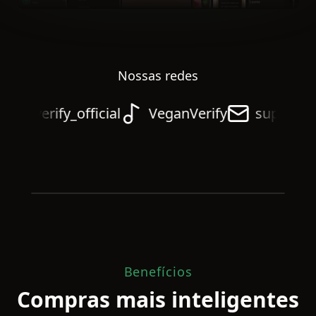
Nossas redes
ganverify_official
VeganVerify
support@o
Benefícios
Compras mais inteligentes