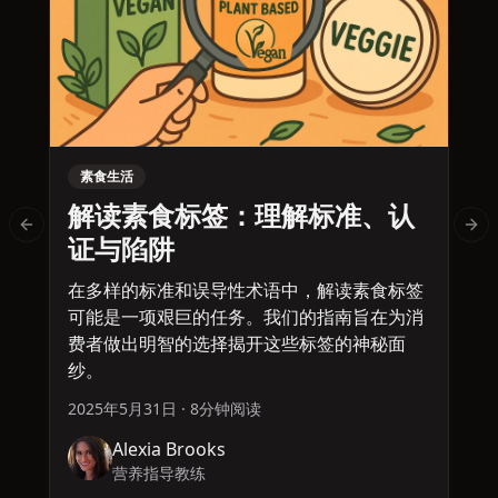
素食生活
解读素食标签：理解标准、认
Previous slide
Nex
证与陷阱
在多样的标准和误导性术语中，解读素食标签
可能是一项艰巨的任务。我们的指南旨在为消
费者做出明智的选择揭开这些标签的神秘面
纱。
2025年5月31日
·
8分钟阅读
2
Alexia Brooks
营养指导教练