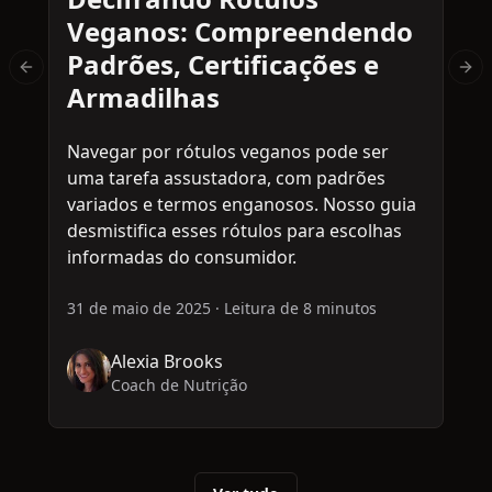
Veganos: Compreendendo
Padrões, Certificações e
Previous slide
Nex
Armadilhas
Navegar por rótulos veganos pode ser
M
uma tarefa assustadora, com padrões
v
variados e termos enganosos. Nosso guia
p
desmistifica esses rótulos para escolhas
à
informadas do consumidor.
e
c
31 de maio de 2025
·
Leitura de 8 minutos
3
Alexia Brooks
Coach de Nutrição