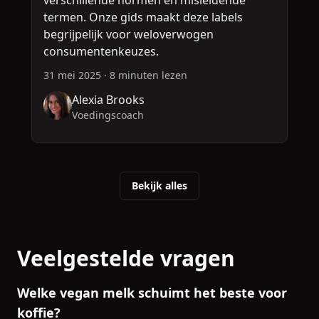
termen. Onze gids maakt deze labels
f
begrijpelijk voor weloverwogen
h
consumentenkeuzes.
t
31 mei 2025
·
8 minuten lezen
3
Alexia Brooks
Voedingscoach
Bekijk alles
Veelgestelde vragen
Welke vegan melk schuimt het beste voor
koffie?