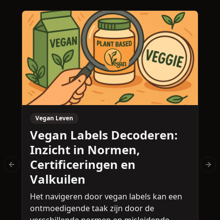
Vegan Leven
Vegan Labels Decoderen:
Inzicht in Normen,
Certificeringen en
Previous slide
Nex
Valkuilen
Het navigeren door vegan labels kan een
D
ontmoedigende taak zijn door de
h
verschillende normen en misleidende
b