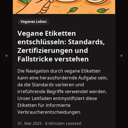
Veganes Leben
Vegane Etiketten
entschlüsseln: Standards,
Zertifizierungen und
Fallstricke verstehen
Previous slide
Nex
Die Navigation durch vegane Etiketten
T
kann eine herausfordernde Aufgabe sein,
H
da die Standards variieren und
t
irreführende Begriffe verwendet werden.
F
Unser Leitfaden entmystifiziert diese
d
Etiketten für informierte
H
Verbraucherentscheidungen.
3
31. Mai 2025
·
8 Minuten Lesezeit