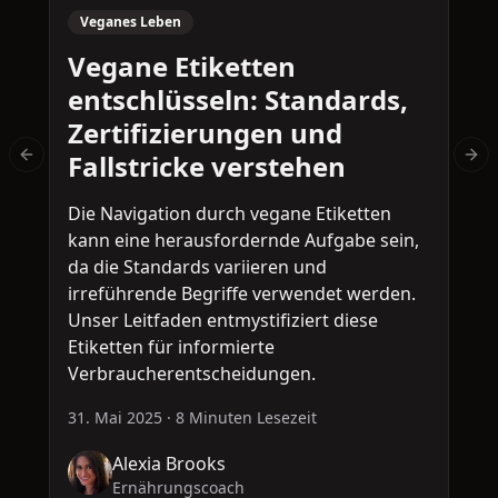
Veganes Leben
Vegane Etiketten
entschlüsseln: Standards,
Zertifizierungen und
Fallstricke verstehen
Previous slide
Nex
Die Navigation durch vegane Etiketten
T
kann eine herausfordernde Aufgabe sein,
H
da die Standards variieren und
t
irreführende Begriffe verwendet werden.
F
Unser Leitfaden entmystifiziert diese
d
Etiketten für informierte
H
Verbraucherentscheidungen.
3
31. Mai 2025
·
8 Minuten Lesezeit
Alexia Brooks
Ernährungscoach